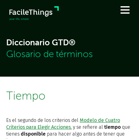
Diccionario GTD®
Glosario de términos
Tiempo
Es el segundo de los criterios del
Modelo de Cuatro
Criterios para Elegir Acciones
, y se refiere al
tiempo
que
tienes
disponible
para hacer algo antes de tener que