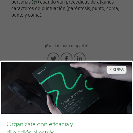
personas (
) cuando van precedidas de algunos
@
caracteres de puntuación (paréntesis, punto, coma,
punto y coma).
¡Gracias por compartir!
✕ CERRAR
Francisco Sáez
@franciscojsaez
Francisco es el fundador y CEO de
FacileThings
. Es también
un Ingeniero en Informática al que le apasiona la
productividad personal y la filosofía GTD como medios para
Organízate con eficacia y
lograr una vida mejor.
dile adiós al estrés