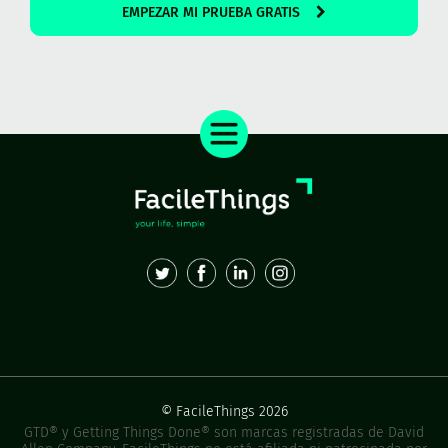
EMPEZAR MI PRUEBA GRATIS
© FacileThings 2026
GTD® y Getting Things Done® son marcas registradas de David