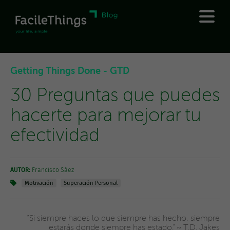
Getting Things Done - GTD
30 Preguntas que puedes
hacerte para mejorar tu
efectividad
AUTOR:
Francisco Sáez
Motivación
Superación Personal
“Si siempre haces lo que siempre has hecho, siempre
estarás donde siempre has estado.” ~ T.D. Jakes