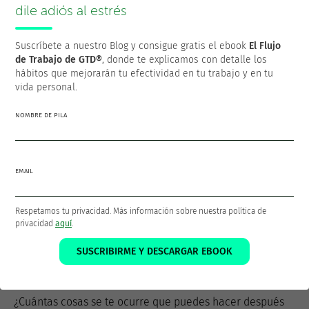
dile adiós al estrés
¿Qué es lo que más que gusta hacer?
Suscríbete a nuestro Blog y consigue gratis el ebook
El Flujo
¿Qué es lo que hago realmente bien?
de Trabajo de GTD®
, donde te explicamos con detalle los
hábitos que mejorarán tu efectividad en tu trabajo y en tu
¿Cómo trabajo más a gusto?
vida personal.
¿Cómo me relaciono con mis compañeros de
NOMBRE DE PILA
trabajo?
¿De qué manera aprendo las cosas mejor?
EMAIL
¿Qué es mi definición de éxito en la actualidad?
Respetamos tu privacidad. Más información sobre nuestra política de
¿Qué cosas agradezco en mi vida y mi trabajo?
privacidad
aquí
.
¿Me planteo con regularidad preguntas que me
SUSCRIBIRME Y DESCARGAR EBOOK
sirvan de guía?
¿Cuántas cosas se te ocurre que puedes hacer después