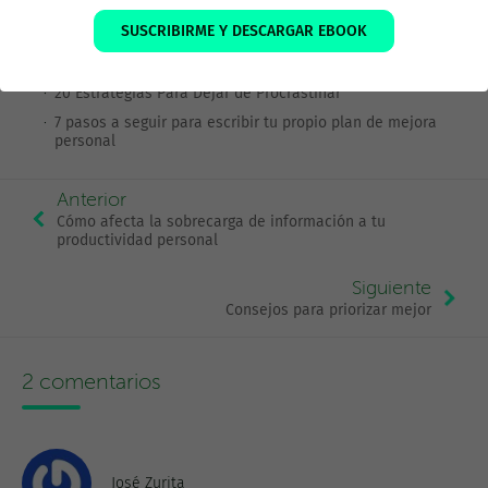
La Matriz de Gestión del Tiempo
SUSCRIBIRME Y DESCARGAR EBOOK
Principios y valores
Operaciones vs Proyectos
20 Estrategias Para Dejar de Procrastinar
7 pasos a seguir para escribir tu propio plan de mejora
personal
Anterior
Cómo afecta la sobrecarga de información a tu
productividad personal
Siguiente
Consejos para priorizar mejor
2 comentarios
José Zurita