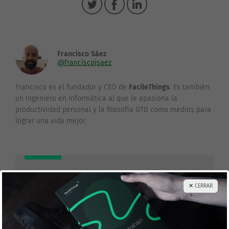
Francisco Sáez
@franciscojsaez
Francisco es el fundador y CEO de
FacileThings
. Es también
un Ingeniero en Informática al que le apasiona la
productividad personal y la filosofía GTD como medios para
lograr una vida mejor.
Los 5 pasos que pondrán tu vida
y tu trabajo en orden
✕ CERRAR
¡Descarga GRATIS el ebook
El Flujo de Trabajo de
GTD®
!