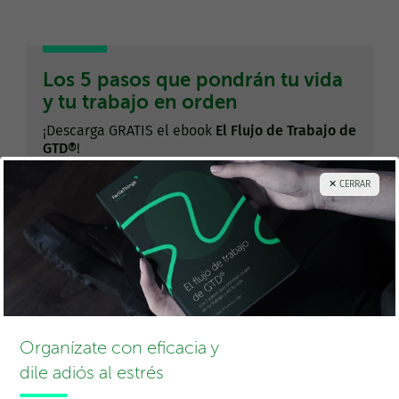
Los 5 pasos que pondrán tu vida
y tu trabajo en orden
¡Descarga GRATIS el ebook
El Flujo de Trabajo de
GTD®
!
✕ CERRAR
Organízate con eficacia y
dile adiós al estrés