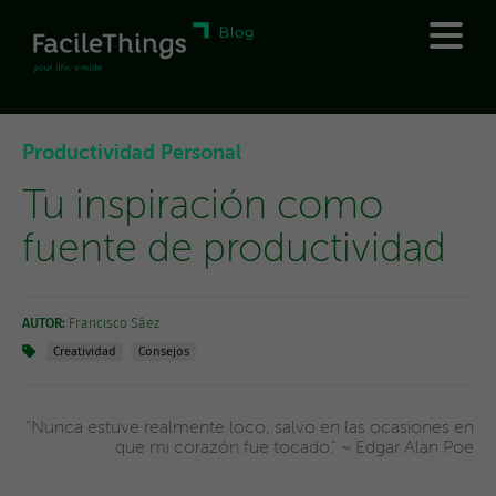
Productividad Personal
Tu inspiración como
fuente de productividad
AUTOR:
Francisco Sáez
Creatividad
Consejos
"Nunca estuve realmente loco, salvo en las ocasiones en
que mi corazón fue tocado." ~ Edgar Alan Poe