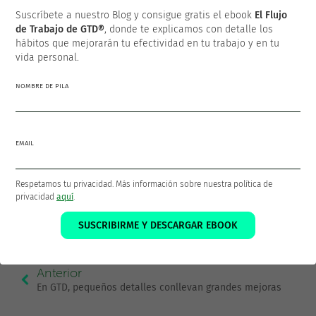
Suscríbete a nuestro Blog y consigue gratis el ebook
El Flujo
de Trabajo de GTD®
, donde te explicamos con detalle los
hábitos que mejorarán tu efectividad en tu trabajo y en tu
SUSCRÍBETE AL BLOG
vida personal.
NOMBRE DE PILA
Más populares
La Matriz de Gestión del Tiempo
EMAIL
Principios y valores
Operaciones vs Proyectos
Respetamos tu privacidad. Más información sobre nuestra política de
privacidad
aquí
.
20 Estrategias Para Dejar de Procrastinar
7 pasos a seguir para escribir tu propio plan de mejora
SUSCRIBIRME Y DESCARGAR EBOOK
personal
Anterior
En GTD, pequeños detalles conllevan grandes mejoras