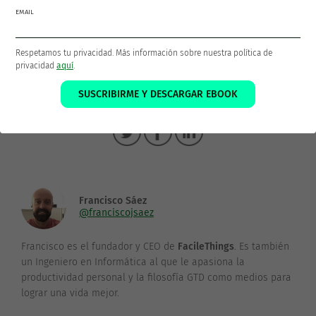
que puedas ver y editar las notas de Evernote de
EMAIL
manera similar a como lo haces en la web.
Respetamos tu privacidad. Más información sobre nuestra política de
privacidad
aquí
.
SUSCRIBIRME Y DESCARGAR EBOOK
¡Gracias por compartir!
Francisco Sáez
@franciscojsaez
Francisco es el fundador y CEO de
FacileThings
. Es también
un Ingeniero en Informática al que le apasiona la
productividad personal y la filosofía GTD como medios para
lograr una vida mejor.