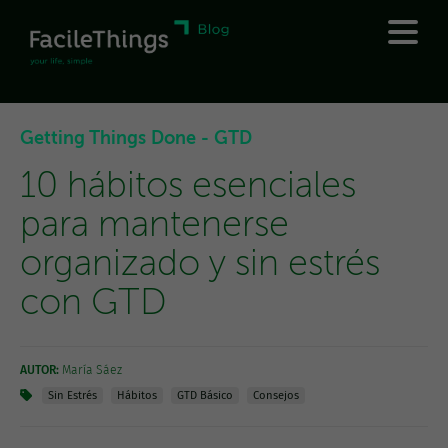
Getting Things Done - GTD
10 hábitos esenciales
para mantenerse
organizado y sin estrés
con GTD
AUTOR:
María Sáez
Sin Estrés
Hábitos
GTD Básico
Consejos