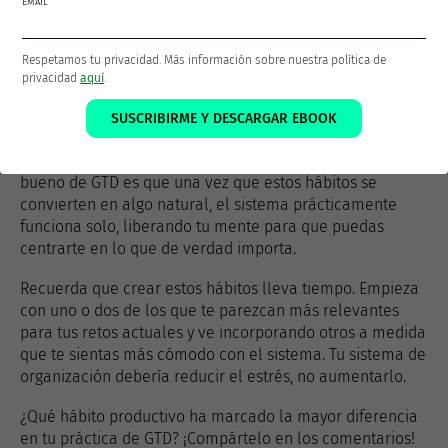
EMAIL
propósitos. Así te aseguras de que tu trabajo diario está
orientado a tus objetivos vitales.
Respetamos tu privacidad. Más información sobre nuestra política de
privacidad
aquí
.
Conclusión
SUSCRIBIRME Y DESCARGAR EBOOK
Estos hábitos no requieren una disciplina sobrehumana,
simplemente hay que aplicarlos con constancia. Lo
bueno de GTD es que una vez que estos hábitos se
convierten en algo natural, el sistema prácticamente
funciona solo, liberando tu mente para que puedas
centrarte en lo que de verdad importa.
Recuerda que crear estos hábitos lleva tiempo. Empieza
con uno o dos de los que te parezcan más relevantes
para tus retos actuales y ve incorporando otros a medida
que te sientas más cómodo con el sistema. Tu sistema de
organización debería reducir el estrés, no aumentarlo.
¿Qué hábito productivo ha marcado la mayor diferencia
en tu práctica de GTD? ¡Compártelo en los comentarios!