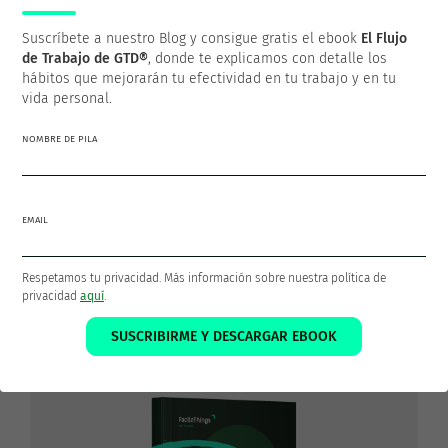
Suscríbete a nuestro Blog y consigue gratis el ebook
El Flujo
Francisco Sáez
@franciscojsaez
de Trabajo de GTD®
, donde te explicamos con detalle los
hábitos que mejorarán tu efectividad en tu trabajo y en tu
vida personal.
Francisco es el fundador y CEO de
FacileThings
. Es también
un Ingeniero en Informática al que le apasiona la
NOMBRE DE PILA
productividad personal y la filosofía GTD como medios para
lograr una vida mejor.
EMAIL
Los 5 pasos que pondrán tu vida
Respetamos tu privacidad. Más información sobre nuestra política de
y tu trabajo en orden
privacidad
aquí
.
¡Descarga GRATIS el ebook
El Flujo de Trabajo de
SUSCRIBIRME Y DESCARGAR EBOOK
GTD®
!