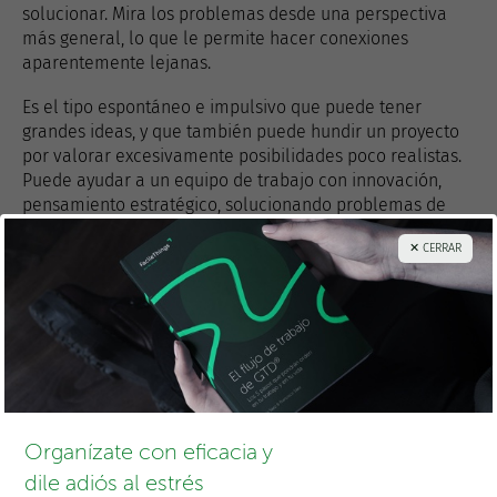
solucionar. Mira los problemas desde una perspectiva
más general, lo que le permite hacer conexiones
aparentemente lejanas.
Es el tipo espontáneo e impulsivo que puede tener
grandes ideas, y que también puede hundir un proyecto
por valorar excesivamente posibilidades poco realistas.
Puede ayudar a un equipo de trabajo con innovación,
pensamiento estratégico, solucionando problemas de
manera creativa, y reconociendo nuevas oportunidades.
✕ CERRAR
¿Cuál es tu estilo productivo?
¡Gracias por compartir!
Organízate con eficacia y
dile adiós al estrés