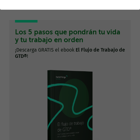
Los 5 pasos que pondrán tu vida
y tu trabajo en orden
¡Descarga GRATIS el ebook
El Flujo de Trabajo de
GTD®
!