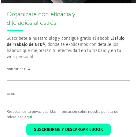
Organízate con eficacia y
dile adiós al estrés
Suscríbete a nuestro Blog y consigue gratis el ebook
El Flujo
de Trabajo de GTD®
, donde te explicamos con detalle los
hábitos que mejorarán tu efectividad en tu trabajo y en tu
¡Gracias por compartir!
vida personal.
NOMBRE DE PILA
EMAIL
Francisco Sáez
@franciscojsaez
Respetamos tu privacidad. Más información sobre nuestra política de
Francisco es el fundador y CEO de
FacileThings
. Es también
privacidad
aquí
.
un Ingeniero en Informática al que le apasiona la
productividad personal y la filosofía GTD como medios para
SUSCRIBIRME Y DESCARGAR EBOOK
lograr una vida mejor.