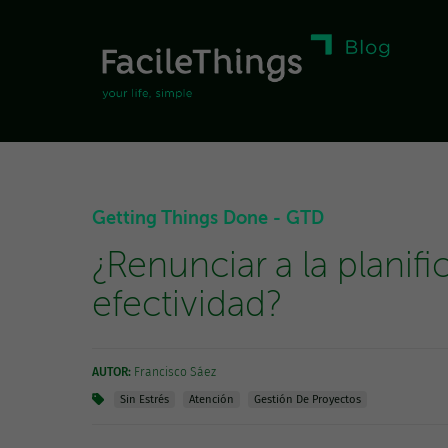
Getting Things Done - GTD
¿Renunciar a la planifi
efectividad?
AUTOR:
Francisco Sáez
Sin Estrés
Atención
Gestión De Proyectos