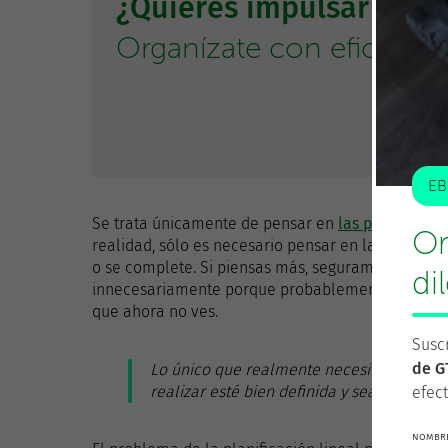
¿Quieres impulsar tu p
Organízate con eficacia. S
EB
Se trata únicamente de pensar en
las primeras a
Or
realidad, sólo es necesario pensar en la siguiente
o se complete. Si piensas más, seguramente estará
di
innecesariamente porque probablemente el result
que ahora no ves.
Suscr
de G
Lo único que realmente necesitas para a
realizar esté bien definida y sea factible.
efect
NOMBRE