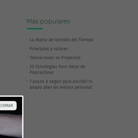
Más populares
La Matriz de Gestión del Tiempo
Principios y valores
Operaciones vs Proyectos
20 Estrategias Para Dejar de
Procrastinar
7 pasos a seguir para escribir tu
propio plan de mejora personal
 CERRAR