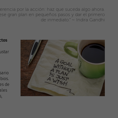
erencia por la acción: haz que suceda algo ahora.
 ese gran plan en pequeños pasos y dar el primero
de inmediato.” ~ Indira Gandhi
ctos
ustar
sario
bios.
es de
ales
s,