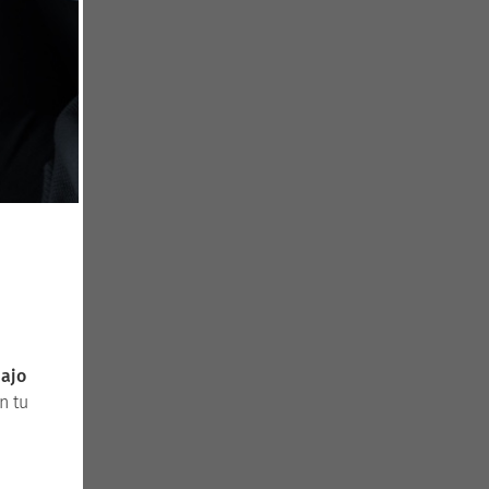
bajo
n tu