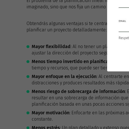
El problema de la planificación lineal no es que
imaginado, sino que nos fija un camino que segur
EMAIL
Obtendrás algunas ventajas si te centras en las 
planificar un proyecto detalladamente:
Respet
Mayor flexibilidad
: Al no tener un plan riguros
ajustar la dirección del proyecto según sea nec
Menos tiempo invertido en planificación
: Pla
tiempo y recursos, que puede ser tiempo perdido
Mayor enfoque en la ejecución
: Al centrarte 
distracciones y produces resultados más rápid
Menos riesgo de sobrecarga de información
:
resultar en una sobrecarga de información que 
planificación basada en unas pocas acciones s
Mayor motivación
: Enfocarte en las próximas 
constante.
Menos estrés
: Un plan detallado y extenso pue