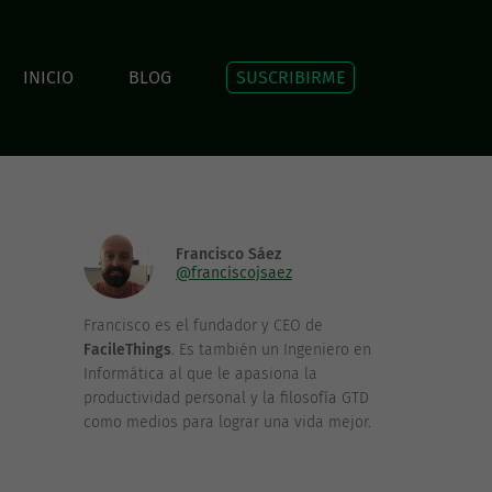
INICIO
BLOG
SUSCRIBIRME
Francisco Sáez
@franciscojsaez
Francisco es el fundador y CEO de
FacileThings
. Es también un Ingeniero en
Informática al que le apasiona la
productividad personal y la filosofía GTD
como medios para lograr una vida mejor.