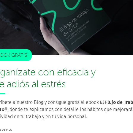
roductividad personal?
in estrés.
PRUEBA FacileThings GRATIS
OOK GRATIS
cciones
que puedes llevar a cabo para progresar. En
ganízate con eficacia y
 acción física y visible que hace que el proyecto avance
s sobre-planificando, es decir, trabajando
le adiós al estrés
ado de la siguiente acción te haga ver otros caminos
íbete a nuestro Blog y consigue gratis el ebook
El Flujo de Tra
TD®
, donde te explicamos con detalle los hábitos que mejorará
vanzar en un proyecto es que la
siguiente acción
a
ividad en tu trabajo y en tu vida personal.
 DE PILA