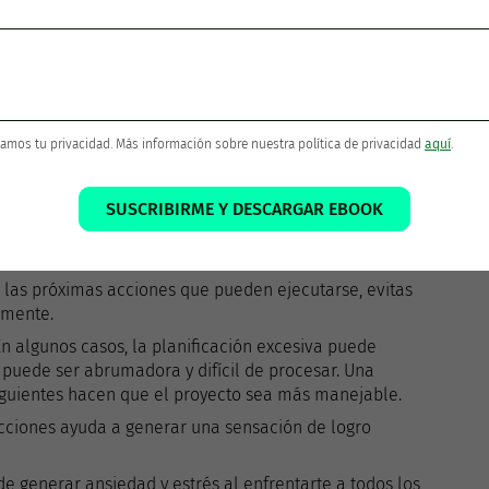
 uno de los pasos requiera más tiempo del que habíamos
amente sea deficiente o incompleto.
próximas acciones que pueden ser ejecutadas, en vez de
amos tu privacidad. Más información sobre nuestra política de privacidad
aquí
.
o y detallado, te será más fácil adaptarte a los cambios y
esario.
SUSCRIBIRME Y DESCARGAR EBOOK
nificar un proyecto detalladamente puede llevar mucho
 si al final hay que hacer cambios.
en las próximas acciones que pueden ejecutarse, evitas
amente.
 En algunos casos, la planificación excesiva puede
puede ser abrumadora y difícil de procesar. Una
iguientes hacen que el proyecto sea más manejable.
acciones ayuda a generar una sensación de logro
de generar ansiedad y estrés al enfrentarte a todos los