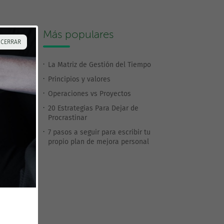
Más populares
 CERRAR
La Matriz de Gestión del Tiempo
Principios y valores
Operaciones vs Proyectos
20 Estrategias Para Dejar de
Procrastinar
7 pasos a seguir para escribir tu
propio plan de mejora personal