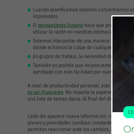
Cuando planificamos solemos concentrarnos en 
imprevistos.
El
pensamiento ilusorio
hace que prefiramos im
utilizar la razón en nuestras estimaciones.
Solemos interpretar de una manera muy sesgad
donde echamos la culpa de cualquier desviaci
En grupos de trabajo, la necesidad de impresion
También es posible que inconscientemente trat
aprobado con más facilidad por nuestro jefe, p
A nivel de productividad personal, este concepto 
es tan frustrante
. No importa la experiencia que 
una lista de tareas diaria. Al final del día, siempr
EB
Cada día aparece nueva información, nuevos prob
planes y prioridades cambian constantemente. N
Or
permitan reaccionar ante los cambios.
GTD es un