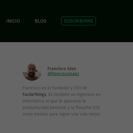
INICIO
BLOG
SUSCRIBIRME
Francisco Sáez
@franciscojsaez
Francisco es el fundador y CEO de
FacileThings
. Es también un Ingeniero en
Informática al que le apasiona la
productividad personal y la filosofía GTD
como medios para lograr una vida mejor.