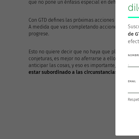
que no pone un énfasis especial en definir priorida
di
Con GTD defines las próximas acciones de cada pr
Suscr
A medida que vas completando acciones, vas añad
progrese.
de G
efect
Esto no quiere decir que no haya que planificar p
NOMBRE
conjeturas, es mejor no aferrarse a ellos. Planifi
anticipar las cosas, y eso es importante, pero deb
estar subordinado a las circunstancias y a la si
EMAIL
Respet