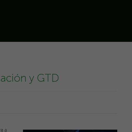
icación y GTD
va a