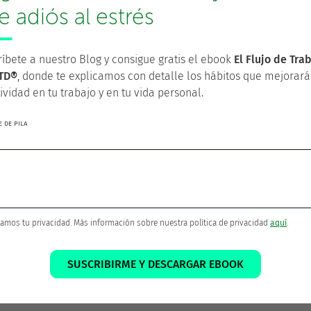
des, hitos y plazos.
le adiós al estrés
oyecto, no haces una planificación para el próximo año.
íbete a nuestro Blog y consigue gratis el ebook
El Flujo de Tra
iendo siguientes acciones para hacer que el proyecto
TD®
, donde te explicamos con detalle los hábitos que mejorará
ividad en tu trabajo y en tu vida personal.
ero, dado que los planes terminan siendo más bien
 DE PILA
car es un proceso mental que ayuda a visionar el futuro y
emos ser más flexibles.
Al final, cualquier plan debe
tuación actual
.
amos tu privacidad. Más información sobre nuestra política de privacidad
aquí
.
¡Gracias por compartir!
SUSCRIBIRME Y DESCARGAR EBOOK