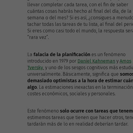
llevar completar cada tarea, con el fin de saber
cuántas cosas habrás hecho al final del día, de la
semana o del mes? Si es así, ¿consigues a menud
tachar todas las tareas de tu lista, al final del per
Si eres como casi todo el mundo, la respuesta ser
“rara vez”.
La
falacia de la planificación
es un fenómeno
introducido en 1979 por
Daniel Kahneman
y
Amos
Tversky
, y uno de los sesgos cognitivos más estud
universalmente. Básicamente, significa que
somo
demasiado optimistas a la hora de estimar cuán
algo
. La estimaciones inexactas en la terminación
costes económicos, sociales y personales.
Este fenómeno
solo ocurre con tareas que tene
estimemos tareas que tienen que hacer otros, te
tardarán más de lo en realidad deberían tardar.