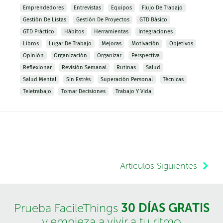
Emprendedores
Entrevistas
Equipos
Flujo De Trabajo
Gestión De Listas
Gestión De Proyectos
GTD Básico
GTD Práctico
Hábitos
Herramientas
Integraciones
Libros
Lugar De Trabajo
Mejoras
Motivación
Objetivos
Opinión
Organización
Organizar
Perspectiva
Reflexionar
Revisión Semanal
Rutinas
Salud
Salud Mental
Sin Estrés
Superación Personal
Técnicas
Teletrabajo
Tomar Decisiones
Trabajo Y Vida
Artículos Siguientes
30 DÍAS GRATIS
Prueba FacileThings
y empieza a vivir a tu ritmo