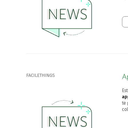
FACILETHINGS
A
Es
ap
te
co