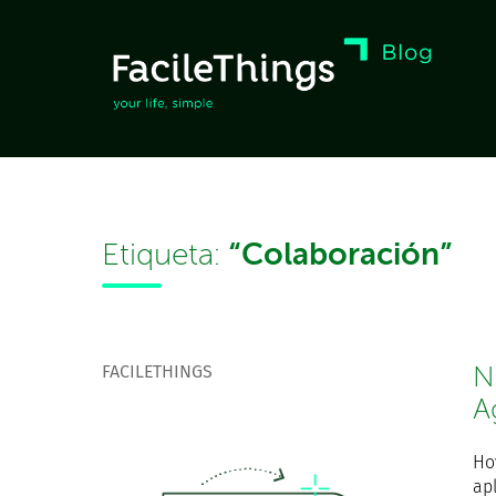
“Colaboración”
Etiqueta:
FACILETHINGS
N
A
Ho
ap