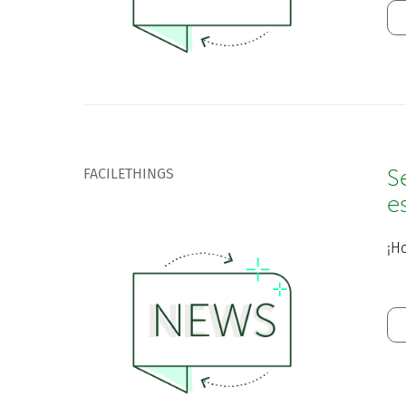
FACILETHINGS
S
e
¡Ho