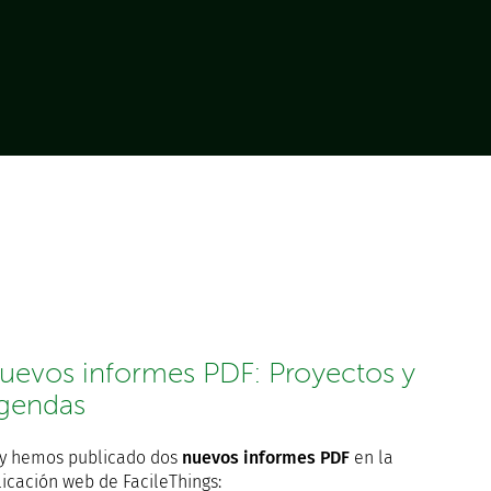
uevos informes PDF: Proyectos y
gendas
y hemos publicado dos
nuevos informes PDF
en la
licación web de FacileThings: