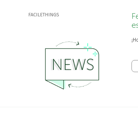
FACILETHINGS
F
e
¡Ho