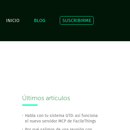
INICIO
BLOG
SUSCRIBIRME
Últimos artículos
Habla con tu sistema GTD: así funciona
el nuevo servidor MCP de FacileThings
Por qué salimos de una reunión con