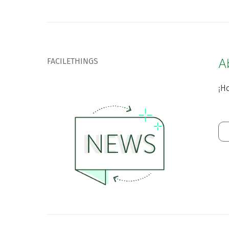
FACILETHINGS
A
¡Ho