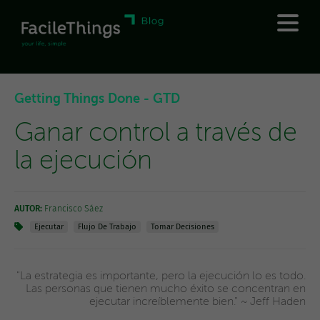
Getting Things Done - GTD
Ganar control a través de
la ejecución
AUTOR:
Francisco Sáez
Ejecutar
Flujo De Trabajo
Tomar Decisiones
"La estrategia es importante, pero la ejecución lo es todo.
Las personas que tienen mucho éxito se concentran en
ejecutar increíblemente bien." ~ Jeff Haden