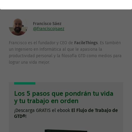
Francisco Sáez
@franciscojsaez
Francisco es el fundador y CEO de
FacileThings
. Es también
un Ingeniero en Informática al que le apasiona la
productividad personal y la filosofía GTD como medios para
lograr una vida mejor.
Los 5 pasos que pondrán tu vida
y tu trabajo en orden
¡Descarga GRATIS el ebook
El Flujo de Trabajo de
GTD®
!