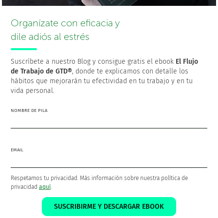
no esté claro.
Organízate con eficacia y
Por lo tanto, las fases previas del
flujo de trabajo de GTD
(aclarar bien las cosas, organizarlas en el lugar
dile adiós al estrés
adecuado, y revisarlas regularmente para que estén al
día) son fundamentales para ejecutar correctamente.
Suscríbete a nuestro Blog y consigue gratis el ebook
El Flujo
Como decía Peter Drucker,
“no hay nada tan inútil como
de Trabajo de GTD®
, donde te explicamos con detalle los
hacer con gran eficacia algo que no debería hacerse en
hábitos que mejorarán tu efectividad en tu trabajo y en tu
absoluto”
.
vida personal.
En esta etapa la pregunta a la que debes responder es
NOMBRE DE PILA
“¿Cuál es la siguiente acción?”
. Y para ello tendrás que
sopesar una serie de factores, de los que hablaré en el
próximo artículo.
EMAIL
Respetamos tu privacidad. Más información sobre nuestra política de
privacidad
aquí
.
¡Gracias por compartir!
SUSCRIBIRME Y DESCARGAR EBOOK