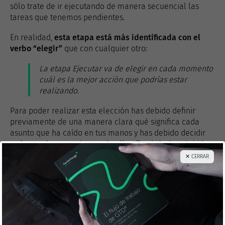
sólo trate de ir ejecutando de manera secuencial las
tareas que tenemos pendientes.
En realidad,
esta etapa está más identificada con el
verbo “elegir”
que con cualquier otro:
La etapa Ejecutar va de elegir en cada momento
cuál es la mejor acción que podrías estar
realizando.
Para poder realizar esta elección has debido definir
previamente de una manera clara qué significa cada
asunto que ha caído en tus manos y has debido decidir
qué vas a hacer cada uno de ellos. También has debido
poner cada acción en la lista adecuada, de modo que
✕ CERRAR
todas las opciones pertinentes estén visibles cuando te
encuentres en un determinado contexto.
Si tus listas están repletas de tareas expresadas de una
manera vaga y ambigua, no tendrán mucho valor. Sin
darte cuenta, evitarás cualquier acción cuyo significado