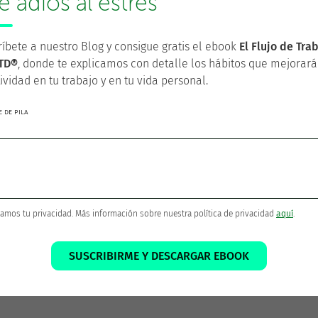
le adiós al estrés
Encuesta Facil
íbete a nuestro Blog y consigue gratis el ebook
El Flujo de Tra
TD®
, donde te explicamos con detalle los hábitos que mejorará
ividad en tu trabajo y en tu vida personal.
 DE PILA
amos tu privacidad. Más información sobre nuestra política de privacidad
aquí
.
uesto para este 2014... reducir las interrupciones que nos auto-impo
SUSCRIBIRME Y DESCARGAR EBOOK