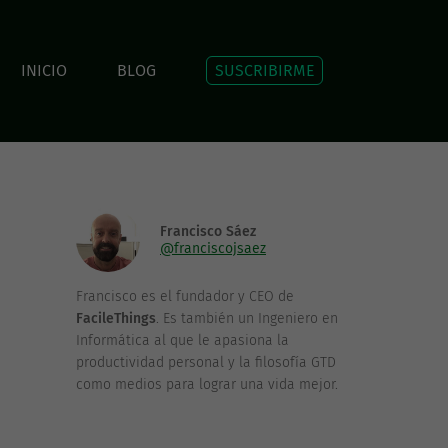
INICIO
BLOG
SUSCRIBIRME
Francisco Sáez
@franciscojsaez
Francisco es el fundador y CEO de
FacileThings
. Es también un Ingeniero en
Informática al que le apasiona la
productividad personal y la filosofía GTD
como medios para lograr una vida mejor.