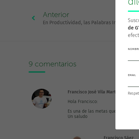
di
Anterior
Suscr
En Productividad, las Palabras Importan
de G
efect
NOMBRE
9 comentarios
EMAIL
Francisco José Vila Martín
Respet
Hola Francisco:
Es una de las metas que me he prop
Un saludo
Francisco Sáez