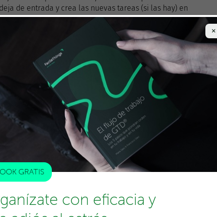
eja de entrada y crea las nuevas tareas (si las hay) en
lige esos horarios al final de otros bloques de trabajo,
 Fuera de esos horarios, el programa de correo
✕
esactiva todas las notificaciones que puedan enviarte
urante dos o tres semanas y estoy seguro que
no volverás
email
.
¡Gracias por compartir!
OOK GRATIS
ganízate con eficacia y