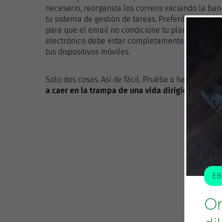
necesario, reorganiza los correos vaciando la band
tu sistema de gestión de tareas. Preferiblemente, e
para que el email no condicione tu planificación.
electrónico debe estar completamente apagado. D
tus dispositivos móviles.
Solo dos cosas. Así de fácil. Pruéba a hacerlas d
a caer en la trampa de una vida dirigida por el 
EB
Or