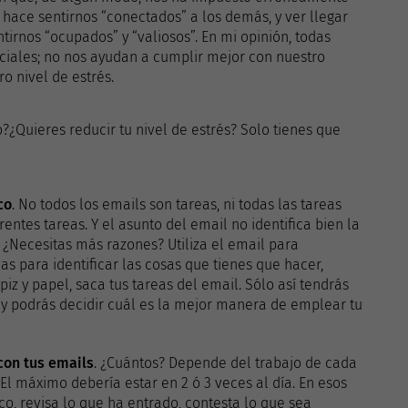
 hace sentirnos “conectados” a los demás, y ver llegar
rnos “ocupados” y “valiosos”. En mi opinión, todas
iciales; no nos ayudan a cumplir mejor con nuestro
o nivel de estrés.
¿Quieres reducir tu nivel de estrés? Solo tienes que
co
. No todos los emails son tareas, ni todas las tareas
entes tareas. Y el asunto del email no identifica bien la
… ¿Necesitas más razones? Utiliza el email para
s para identificar las cosas que tienes que hacer,
iz y papel, saca tus tareas del email. Sólo así tendrás
y podrás decidir cuál es la mejor manera de emplear tu
con tus emails
. ¿Cuántos? Depende del trabajo de cada
El máximo debería estar en 2 ó 3 veces al día. En esos
co, revisa lo que ha entrado, contesta lo que sea