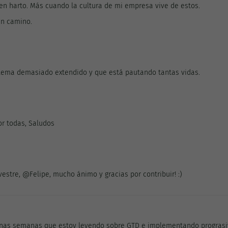
enen harto. Más cuando la cultura de mi empresa vive de estos.
en camino.
blema demasiado extendido y que está pautando tantas vidas.
or todas, Saludos
stre, @Felipe, mucho ánimo y gracias por contribuir! :)
unas semanas que estoy leyendo sobre GTD e implementando prograsi