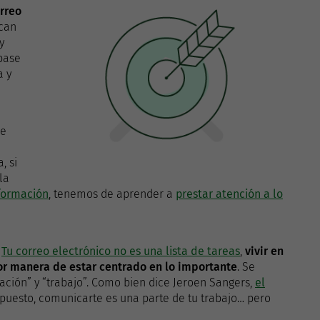
orreo
ican
y
base
a y
de
, si
la
formación
, tenemos de aprender a
prestar atención a lo
o
Tu correo electrónico no es una lista de tareas
,
vivir en
or manera de estar centrado en lo importante
. Se
ción” y “trabajo”. Como bien dice Jeroen Sangers,
el
upuesto, comunicarte es una parte de tu trabajo… pero