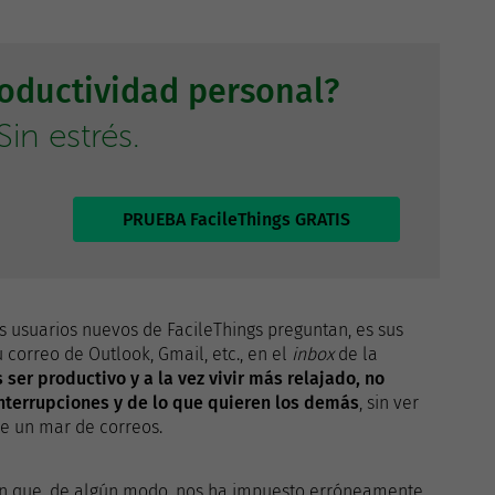
roductividad personal?
in estrés.
PRUEBA FacileThings GRATIS
 usuarios nuevos de FacileThings preguntan, es sus
 correo de Outlook, Gmail, etc., en el
inbox
de la
s ser productivo y a la vez vivir más relajado, no
terrupciones y de lo que quieren los demás
, sin ver
de un mar de correos.
ción que, de algún modo, nos ha impuesto erróneamente