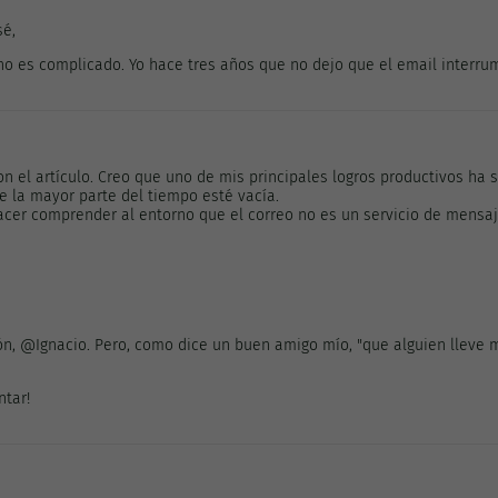
sé,
o es complicado. Yo hace tres años que no dejo que el email interrumpa
 el artículo. Creo que uno de mis principales logros productivos ha 
ue la mayor parte del tiempo esté vacía.
 hacer comprender al entorno que el correo no es un servicio de mensa
ón, @Ignacio. Pero, como dice un buen amigo mío, "que alguien lleve 
ntar!