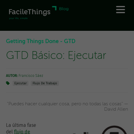
Getting Things Done - GTD
GTD Básico: Ejecutar
AUTOR:
Francisco Sáez
Ejecutar
Flujo De Trabajo
"Puedes hacer cualquier cosa, pero no todas las cosas" —
David Allen
La última fase
del
flujo de