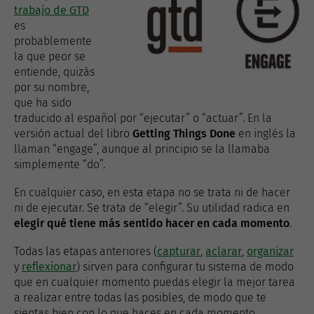
trabajo de GTD
es
probablemente
la que peor se
entiende, quizás
por su nombre,
que ha sido
traducido al español por “ejecutar” o “actuar”. En la
versión actual del libro
Getting Things Done
en inglés la
llaman “engage”, aunque al principio se la llamaba
simplemente “do”.
En cualquier caso, en esta etapa no se trata ni de hacer
ni de ejecutar. Se trata de “elegir”. Su utilidad radica en
elegir qué tiene más sentido hacer en cada momento
.
Todas las etapas anteriores (
capturar
,
aclarar
,
organizar
y
reflexionar
) sirven para configurar tu sistema de modo
que en cualquier momento puedas elegir la mejor tarea
a realizar entre todas las posibles, de modo que te
sientas bien con lo que haces en cada momento.