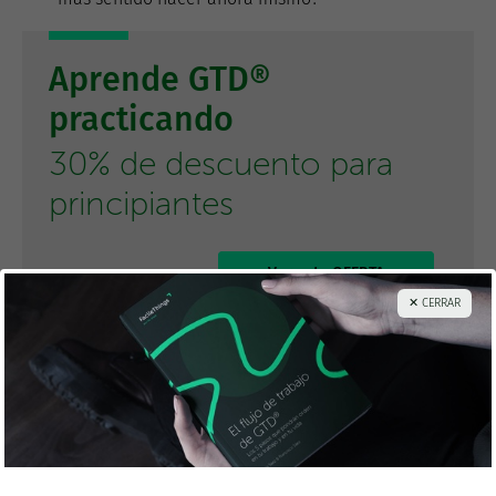
Aprende GTD®
practicando
30% de descuento para
principiantes
Ver esta OFERTA
✕ CERRAR
Cuando sigues estas reglas es porque has decidido
dedicarte a realizar el
trabajo predefinido
, es decir, las
cosas que ya están determinadas en tus listas de
acciones. La mayor parte del tiempo estarás haciendo
esto, pero habrá momentos en que tengas que elegir
determinar tu trabajo
, es decir, mantener tu sistema