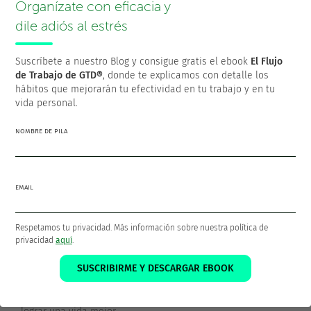
Organízate con eficacia y
organizativo al día (aclarar tus capturas, hacer la
revisión semanal, etc.), y habrá momentos, los menos, en
dile adiós al estrés
que simplemente tendrás que realizar algo que surja de
manera urgente o que requiera tu atención inmediata.
Suscríbete a nuestro Blog y consigue gratis el ebook
El Flujo
de Trabajo de GTD®
, donde te explicamos con detalle los
hábitos que mejorarán tu efectividad en tu trabajo y en tu
vida personal.
¡Gracias por compartir!
NOMBRE DE PILA
EMAIL
Francisco Sáez
Respetamos tu privacidad. Más información sobre nuestra política de
@franciscojsaez
privacidad
aquí
.
Francisco es el fundador y CEO de
FacileThings
. Es también
SUSCRIBIRME Y DESCARGAR EBOOK
un Ingeniero en Informática al que le apasiona la
productividad personal y la filosofía GTD como medios para