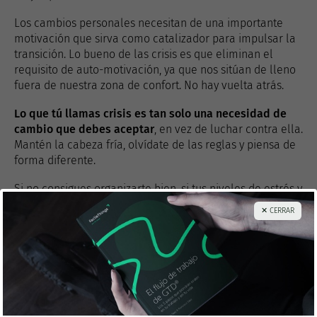
Los cambios personales necesitan de una importante
motivación que sirva como catalizador para impulsar la
transición. Lo bueno de las crisis es que eliminan el
requisito de auto-motivación, ya que nos sitúan de lleno
fuera de nuestra zona de confort. No hay vuelta atrás.
Lo que tú llamas crisis es tan solo una necesidad de
cambio que debes aceptar
, en vez de luchar contra ella.
Mantén la cabeza fría, olvídate de las reglas y piensa de
forma diferente.
Si no consigues organizarte bien, si tus niveles de estrés y
ansiedad están llegando a límites insostenibles, es el
✕ CERRAR
momento de reexaminar cómo estás haciendo las cosas
y
provocar un cambio profundo
. ¿Conoces
Getting Things
Done
?
GTD
es un método de productividad personal
basado en
tres hábitos muy sencillos
:
No guardar nada en la cabeza