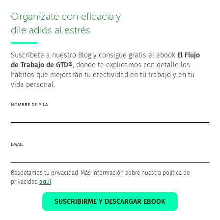
Tomar decisiones cada día
Organízate con eficacia y
Revisar tu sistema periódicamente.
dile adiós al estrés
Sencillos de entender, aunque probablemente no tan
Suscríbete a nuestro Blog y consigue gratis el ebook
El Flujo
de Trabajo de GTD®
, donde te explicamos con detalle los
sencillos de implementar. Vale la pena intentarlo.
hábitos que mejorarán tu efectividad en tu trabajo y en tu
vida personal.
NOMBRE DE PILA
¡Gracias por compartir!
EMAIL
Respetamos tu privacidad. Más información sobre nuestra política de
privacidad
aquí
.
Francisco Sáez
@franciscojsaez
SUSCRIBIRME Y DESCARGAR EBOOK
Francisco es el fundador y CEO de
FacileThings
. Es también