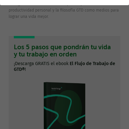
un Ingeniero en Informática al que le apasiona la
productividad personal y la filosofía GTD como medios para
lograr una vida mejor.
Los 5 pasos que pondrán tu vida
y tu trabajo en orden
¡Descarga GRATIS el ebook
El Flujo de Trabajo de
GTD®
!