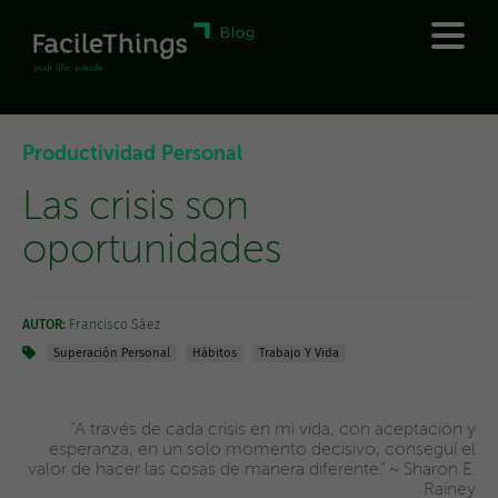
Productividad Personal
Las crisis son
oportunidades
AUTOR:
Francisco Sáez
Superación Personal
Hábitos
Trabajo Y Vida
“A través de cada crisis en mi vida, con aceptación y
esperanza, en un solo momento decisivo, conseguí el
valor de hacer las cosas de manera diferente.” ~ Sharon E.
Rainey