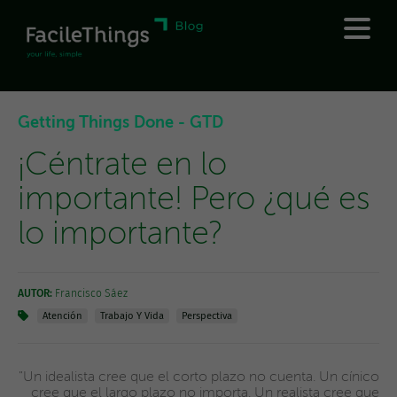
Getting Things Done - GTD
¡Céntrate en lo
importante! Pero ¿qué es
lo importante?
AUTOR:
Francisco Sáez
Atención
Trabajo Y Vida
Perspectiva
"Un idealista cree que el corto plazo no cuenta. Un cínico
cree que el largo plazo no importa. Un realista cree que