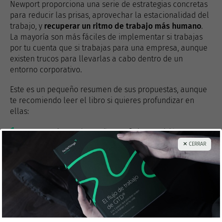
Newport proporciona una serie de estrategias concretas
para reducir las prisas, aprovechar la estacionalidad del
trabajo, y
recuperar un ritmo de trabajo más humano
.
La mayoría son más fáciles de implementar si trabajas
por tu cuenta que si trabajas para una empresa, aunque
existen trucos para llevarlas a cabo dentro de un
entorno corporativo.
Este es un pequeño resumen de sus propuestas, aunque
te recomiendo leer el libro si quieres profundizar en
ellas:
Traza un plan a cinco años
. Definir una visión en un
horizonte temporal amplio ayudará a que te mantengas
✕ CERRAR
firme en tus compromisos, pero también te dará
tranquilidad en los periodos en los que el progreso es
más lento.
Duplica las estimaciones de tiempo de tus
proyectos
. Los humanos somos notoriamente malos
estimando el tiempo que requieren las tareas cognitivas.