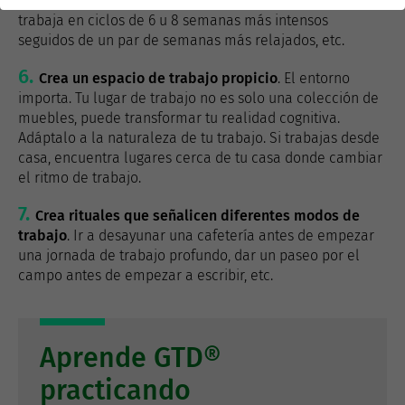
de días de ocio después de finalizar un proyecto intenso;
trabaja en ciclos de 6 u 8 semanas más intensos
seguidos de un par de semanas más relajados, etc.
Crea un espacio de trabajo propicio
. El entorno
importa. Tu lugar de trabajo no es solo una colección de
muebles, puede transformar tu realidad cognitiva.
Adáptalo a la naturaleza de tu trabajo. Si trabajas desde
casa, encuentra lugares cerca de tu casa donde cambiar
el ritmo de trabajo.
Crea rituales que señalicen diferentes modos de
trabajo
. Ir a desayunar una cafetería antes de empezar
una jornada de trabajo profundo, dar un paseo por el
campo antes de empezar a escribir, etc.
Aprende GTD®
practicando