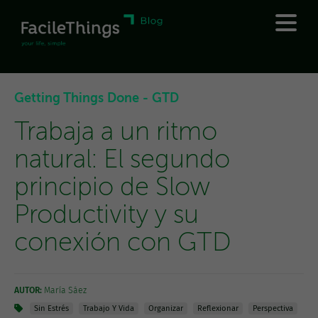
Getting Things Done - GTD
Trabaja a un ritmo
natural: El segundo
principio de Slow
Productivity y su
conexión con GTD
AUTOR:
María Sáez
Sin Estrés
Trabajo Y Vida
Organizar
Reflexionar
Perspectiva