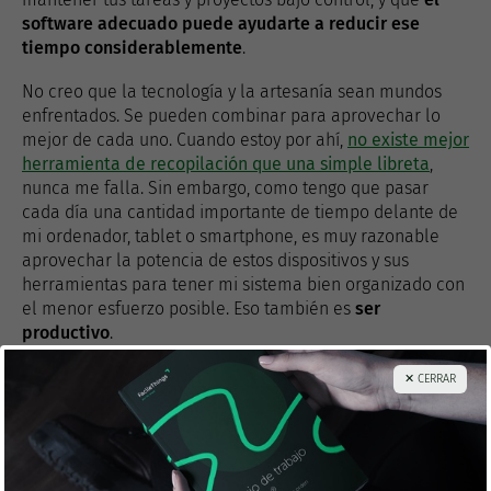
software adecuado puede ayudarte a reducir ese
tiempo considerablemente
.
No creo que la tecnología y la artesanía sean mundos
enfrentados. Se pueden combinar para aprovechar lo
mejor de cada uno. Cuando estoy por ahí,
no existe mejor
herramienta de recopilación que una simple libreta
,
nunca me falla. Sin embargo, como tengo que pasar
cada día una cantidad importante de tiempo delante de
mi ordenador, tablet o smartphone, es muy razonable
aprovechar la potencia de estos dispositivos y sus
herramientas para tener mi sistema bien organizado con
el menor esfuerzo posible. Eso también es
ser
productivo
.
Puedes utilizar un
software específico para GTD
o
✕ CERRAR
diferentes herramientas combinadas, tecnológicas o no
(mail, agenda, libretas, etc.). Una herramienta específica
te pondrá más difícil salirte de la senda productiva,
mientras que con una herramienta genérica tendrás que