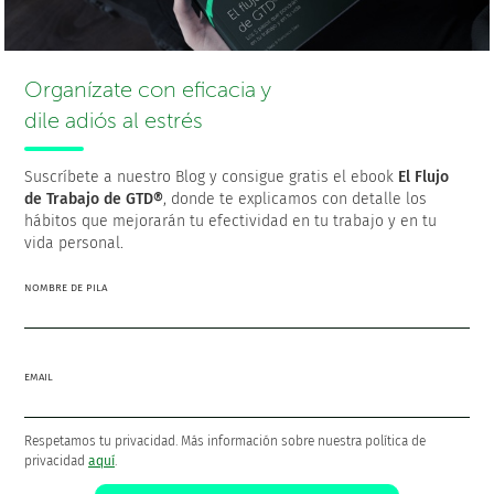
hacer una esfuerzo adicional importante para definir y
mantener día a día la estructura necesaria que te
permita usar GTD correctamente y, sobre todo, para no
hacer lo que no se debe hacer (los errores habituales e
Organízate con eficacia y
imperceptibles que terminan provocando que
caigas del
dile adiós al estrés
vagón
).
En cualquier caso, elijas la herramienta que elijas,
para
Suscríbete a nuestro Blog y consigue gratis el ebook
El Flujo
ser efectivo lo importante es que realmente estés
de Trabajo de GTD®
, donde te explicamos con detalle los
“haciendo GTD”, y eso no es responsabilidad de las
hábitos que mejorarán tu efectividad en tu trabajo y en tu
vida personal.
herramientas sino tuya
.
NOMBRE DE PILA
¡Gracias por compartir!
EMAIL
Respetamos tu privacidad. Más información sobre nuestra política de
privacidad
aquí
.