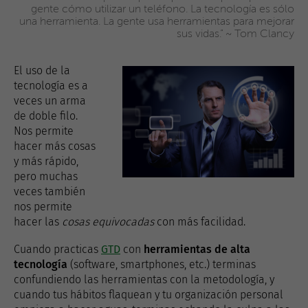
gente cómo utilizar un teléfono. La tecnología es sólo
una herramienta. La gente usa herramientas para mejorar
sus vidas.” ~ Tom Clancy
El uso de la
tecnología es a
veces un arma
de doble filo.
Nos permite
hacer más cosas
y más rápido,
pero muchas
veces también
nos permite
hacer las
cosas equivocadas
con más facilidad.
Cuando practicas
GTD
con
herramientas de alta
tecnología
(software, smartphones, etc.) terminas
confundiendo las herramientas con la metodología, y
cuando tus hábitos flaquean y tu organización personal