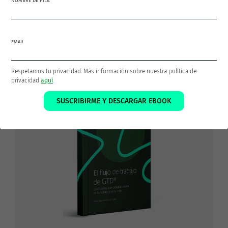
NOMBRE DE PILA
Los 5 pasos que pondrán tu vida
y tu trabajo en orden
EMAIL
¡Descarga GRATIS el ebook
El Flujo de Trabajo de
GTD®
!
Respetamos tu privacidad. Más información sobre nuestra política de
privacidad
aquí
.
SUSCRIBIRME Y DESCARGAR EBOOK