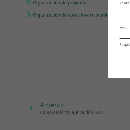
Organización de proyectos
NOMBRE
Organización de cosas no accionables
EMAIL
Respet
Anterior
Cómo elegir tu aplicación GTD