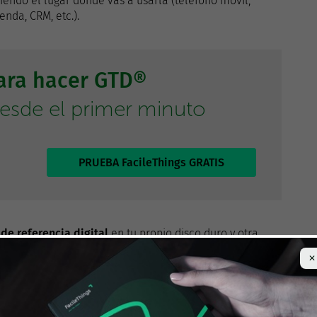
iendo el lugar donde vas a usarla (teléfono móvil,
enda, CRM, etc.).
para hacer GTD®
desde el primer minuto
PRUEBA FacileThings GRATIS
de referencia digital
en tu propio disco duro y otra
s que consideras útiles). Utiliza una estructura de
✕
 propios y algún software (sólo uno) que te permita
ecursos en la web.