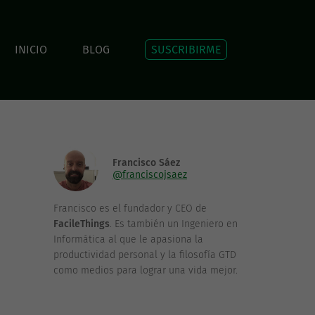
INICIO
BLOG
SUSCRIBIRME
Francisco Sáez
@franciscojsaez
Francisco es el fundador y CEO de
FacileThings
. Es también un Ingeniero en
Informática al que le apasiona la
productividad personal y la filosofía GTD
como medios para lograr una vida mejor.