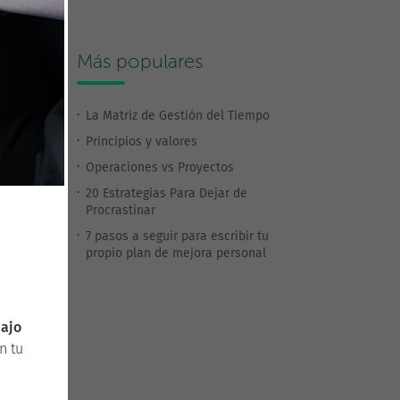
Más populares
La Matriz de Gestión del Tiempo
Principios y valores
Operaciones vs Proyectos
20 Estrategias Para Dejar de
Procrastinar
7 pasos a seguir para escribir tu
propio plan de mejora personal
bajo
n tu