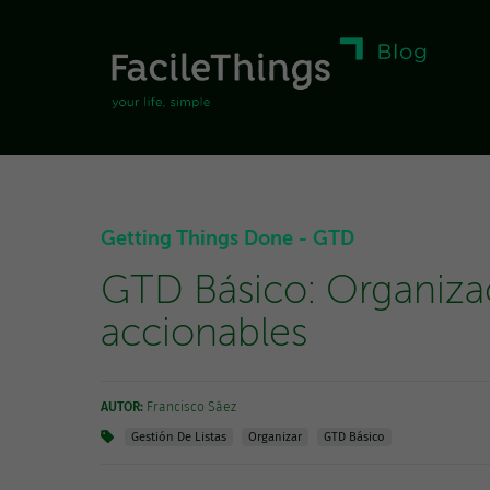
Getting Things Done - GTD
GTD Básico: Organiza
accionables
AUTOR:
Francisco Sáez
Gestión De Listas
Organizar
GTD Básico