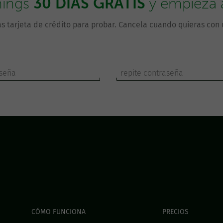
30 DÍAS GRATIS
hings
y empieza a 
s tarjeta de crédito para probar. Cancela cuando quieras con u
CÓMO FUNCIONA
PRECIOS