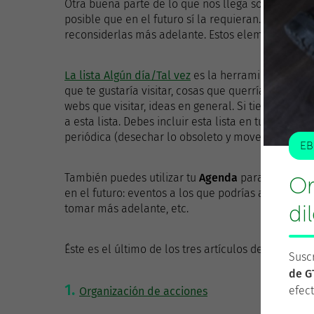
Otra buena parte de lo que nos llega son cosas q
posible que en el futuro sí la requieran. Nos inte
reconsiderlas más adelante. Estos elemento puede
La lista Algún día/Tal vez
es la herramienta más cr
que te gustaría visitar, cosas que querrías comprar
webs que visitar, ideas en general. Si tienes
Próxi
a esta lista. Debes incluir esta lista en tu
Revisión
periódica (desechar lo obsoleto y mover a
Próxim
EB
También puedes utilizar tu
Agenda
para poner un 
Or
en el futuro: eventos a los que podrías acudir, pro
di
tomar más adelante, etc.
Éste es el último de los tres artículos dedicados a
Suscr
de G
efect
Organización de acciones