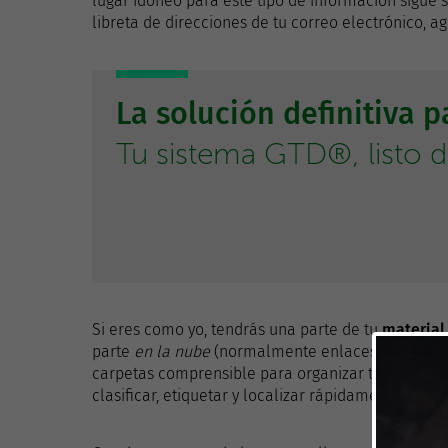
lugar idóneo para este tipo de información sigue s
libreta de direcciones de tu correo electrónico, ag
La solución definitiva 
Tu sistema GTD®, listo 
Si eres como yo, tendrás una parte de tu
material 
parte
en la nube
(normalmente enlaces a contenido
carpetas comprensible para organizar tus archivos
clasificar, etiquetar y localizar rápidamente tus r