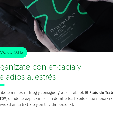
ue
no requieren una acción ahora mismo
, pero es
resa guardar estas cosas para no olvidarlas y poder
s ponerlos en tu lista
Algún día/Tal vez
o en tu
Agenda
.
eativa de GTD: cosas que te gustaría aprender, sitios
, proyectos que te gustaría acometer, libros para leer,
mas acciones
que no vas a
tocar
en un tiempo, muévelas
 Semanal
para reconsiderar su contenido de forma
as Acciones
lo que cobre sentido en tu mente).
OOK GRATIS
recordatorio sobre algo que deberías tener en cuenta
ganízate con eficacia y
yectos que podrías activar, aniversarios, decisiones a
le adiós al estrés
 la
organización
:
íbete a nuestro Blog y consigue gratis el ebook
El Flujo de Tra
TD®
, donde te explicamos con detalle los hábitos que mejorará
ividad en tu trabajo y en tu vida personal.