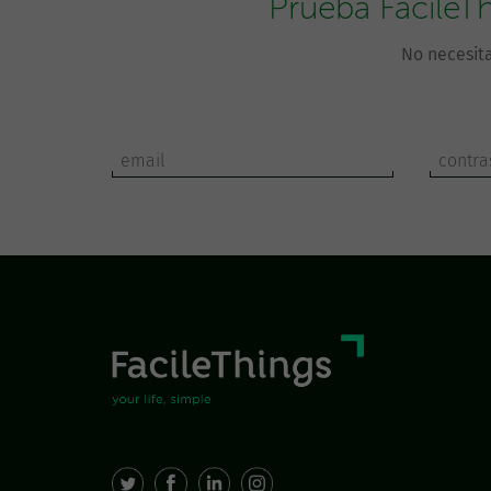
Prueba FacileT
No necesita