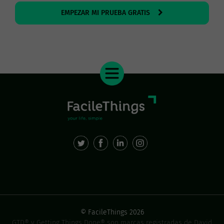
EMPEZAR MI PRUEBA GRATIS
© FacileThings 2026
GTD® y Getting Things Done® son marcas registradas de David