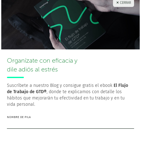
ve añadiendo nuevas acciones a medida que completes
✕ CERRAR
las anteriores. Así es como se cambian las cosas,
paso a
paso
. Sólo necesitas
un buen sistema de organización
personal
y algo de disciplina.
Organízate con eficacia y
dile adiós al estrés
Suscríbete a nuestro Blog y consigue gratis el ebook
El Flujo
de Trabajo de GTD®
, donde te explicamos con detalle los
hábitos que mejorarán tu efectividad en tu trabajo y en tu
vida personal.
NOMBRE DE PILA