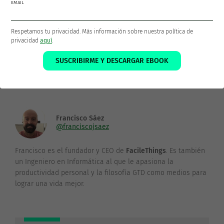
EMAIL
Respetamos tu privacidad. Más información sobre nuestra política de
privacidad
aquí
.
¡Gracias por compartir!
SUSCRIBIRME Y DESCARGAR EBOOK
Francisco Sáez
@franciscojsaez
Francisco es el fundador y CEO de
FacileThings
. Es también
un Ingeniero en Informática al que le apasiona la
productividad personal y la filosofía GTD como medios para
lograr una vida mejor.