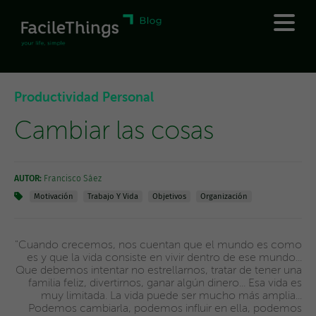
Productividad Personal
Cambiar las cosas
AUTOR:
Francisco Sáez
Motivación
Trabajo Y Vida
Objetivos
Organización
"Cuando crecemos, nos cuentan que el mundo es como
es y que la vida consiste en vivir dentro de ese mundo...
Que debemos intentar no estrellarnos, tratar de tener una
familia feliz, divertirnos, ganar algún dinero... Esa vida es
muy limitada. La vida puede ser mucho más amplia...
Podemos cambiarla, podemos influir en ella, podemos