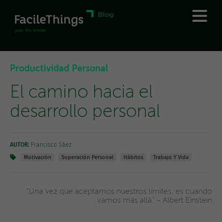
Productividad Personal
El camino hacia el
desarrollo personal
AUTOR:
Francisco Sáez
Motivación
Superación Personal
Hábitos
Trabajo Y Vida
“Una vez que aceptamos nuestros límites, es cuando
vamos más allá.” ~ Albert Einstein