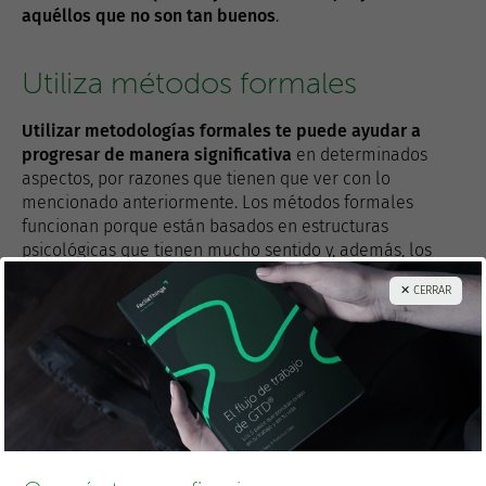
aquéllos que no son tan buenos
.
Utiliza métodos formales
Utilizar metodologías formales te puede ayudar a
progresar de manera significativa
en determinados
aspectos, por razones que tienen que ver con lo
mencionado anteriormente. Los métodos formales
funcionan porque están basados en estructuras
psicológicas que tienen mucho sentido y, además, los
métodos formales contribuyen a
formar hábitos clave
.
✕ CERRAR
Puedes ir al gimnasio y entrenar de cualquier manera,
pero lograrás mayores avances si sigues un programa de
entrenamiento formal y orientado a tu estado de forma
actual. Lo mismo se puede decir en cuanto a dietas,
salud o productividad. Si tienes
un sistema estructurado
para enfrentarte a tus actividades diarias
, dispondrás de
más control, tranquilidad y capacidad de mejora.